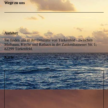
Wege zu uns
Anfahrt
Sie finden uns in der Ortsmitte von Türkenfeld - zwischen
Maibaum, Kirche und Rathaus in der Zankenhausener Str. 1;
82299 Türkenfeld.
Karte