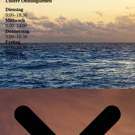
Unsere Öffnungszeiten
Dienstag
9
:
00
–
18
:
30
Mittwoch
9
:
00
–
14
:
00
Donnerstag
9
:
00
–
18
:
30
Freitag
9
:
00
–
18
:
30
Samstag
8
:
00
–
13
:
00