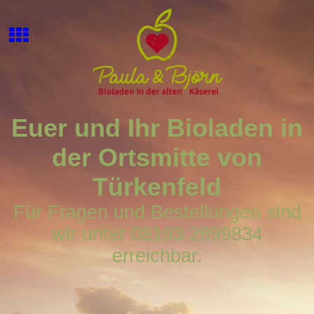
Euer und Ihr Bioladen in
der Ortsmitte von
Türkenfeld
Für Fragen und Bestellungen sind
wir unter 08193 2899834
erreichbar.